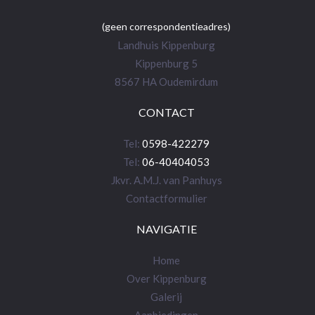
(geen correspondentieadres)
Landhuis Kippenburg
Kippenburg 5
8567 HA Oudemirdum
CONTACT
Tel:
0598-422279
Tel:
06-40404053
Jkvr. A.M.J. van Panhuys
Contactformulier
NAVIGATIE
Home
Over Kippenburg
Galerij